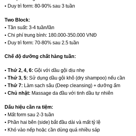
• Duy trì form: 80-90% sau 3 tuần
Two Block:
• Tần suất: 3-4 tuần/lần
• Chi phí trung bình: 180.000-350.000 VNĐ
• Duy trì form: 70-80% sau 2.5 tuần
Chế độ dưỡng chất hàng tuần:
•
Thứ 2, 4, 6:
Gội với dầu gội dịu nhẹ
•
Thứ 3, 5:
Sử dụng dầu gội khô (dry shampoo) nếu cần
•
Thứ 7:
Làm sạch sâu (Deep cleansing) + dưỡng ẩm
•
Chủ nhật:
Massage da đầu với tinh dầu tự nhiên
Dấu hiệu cần ra tiệm:
• Mất form sau 2-3 tuần
• Phần hai bên (side) bắt đầu dài và mất tỷ lệ
• Khó vào nếp hoặc cần dùng quá nhiều sáp