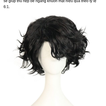
sẽ giúp thu hẹp bề ngang khuôn mặt hiệu quả theo tỷ lệ
6:1.