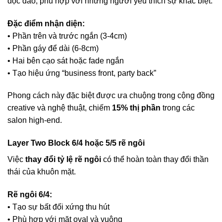
độc đáo, phù hợp với những người yêu thích sự khác biệt.
Đặc điểm nhận diện:
• Phần trên và trước ngắn (3-4cm)
• Phần gáy để dài (6-8cm)
• Hai bên cạo sát hoặc fade ngắn
• Tạo hiệu ứng “business front, party back”
Phong cách này đặc biệt được ưa chuộng trong cộng đồng
creative và nghệ thuật, chiếm
15% thị phần
trong các
salon high-end.
Layer Two Block 6/4 hoặc 5/5 rẽ ngôi
Việc
thay đổi tỷ lệ rẽ ngôi
có thể hoàn toàn thay đổi thần
thái của khuôn mặt.
Rẽ ngôi 6/4:
• Tạo sự bất đối xứng thu hút
• Phù hợp với mặt oval và vuông