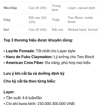
Trung
Wax/Sáp
Cao (8-10h)
Layer, casual style
bình
Rất cao (10-
Two Block, matte
Clay
Thấp
12h)
finish
Gel
Cao (8-10h)
Rất cao
Slicked back, formal
Top 3 thương hiệu được khuyên dùng:
•
Layrite Pomade:
Tốt nhất cho Layer style
•
Hanz de Fuko Claymation:
Lý tưởng cho Two Block
•
American Crew Fiber:
Đa năng, phù hợp mọi kiểu
Lưu ý khi cắt tỉa và dưỡng định kỳ
Chu kỳ cắt tỉa theo từng kiểu:
Layer:
• Tần suất: 4-6 tuần/lần
• Chi phí trung bình: 150.000-300.000 VNĐ