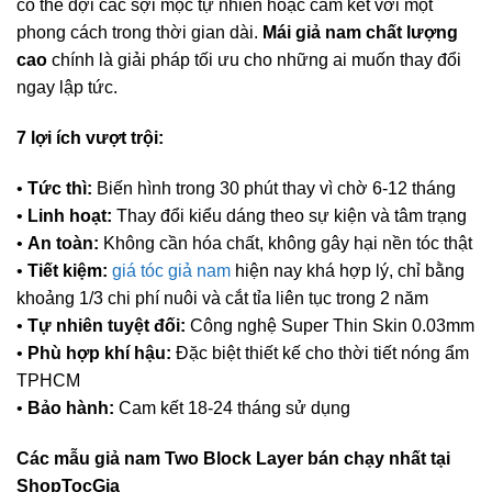
có thể đợi các sợi mọc tự nhiên hoặc cam kết với một
phong cách trong thời gian dài.
Mái giả nam chất lượng
cao
chính là giải pháp tối ưu cho những ai muốn thay đổi
ngay lập tức.
7 lợi ích vượt trội:
•
Tức thì:
Biến hình trong 30 phút thay vì chờ 6-12 tháng
•
Linh hoạt:
Thay đổi kiểu dáng theo sự kiện và tâm trạng
•
An toàn:
Không cần hóa chất, không gây hại nền tóc thật
•
Tiết kiệm:
giá tóc giả nam
hiện nay khá hợp lý, chỉ bằng
khoảng 1/3 chi phí nuôi và cắt tỉa liên tục trong 2 năm
•
Tự nhiên tuyệt đối:
Công nghệ Super Thin Skin 0.03mm
•
Phù hợp khí hậu:
Đặc biệt thiết kế cho thời tiết nóng ẩm
TPHCM
•
Bảo hành:
Cam kết 18-24 tháng sử dụng
Các mẫu giả nam Two Block Layer bán chạy nhất tại
ShopTocGia