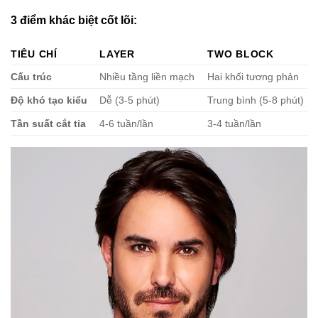
3 điểm khác biệt cốt lõi:
TIÊU CHÍ
LAYER
TWO BLOCK
Cấu trúc
Nhiều tầng liền mạch
Hai khối tương phản
Độ khó tạo kiểu
Dễ (3-5 phút)
Trung bình (5-8 phút)
Tần suất cắt tỉa
4-6 tuần/lần
3-4 tuần/lần