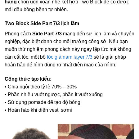
hàng
chọn uốn xoăn nhẹ kết hợp Two Block để có được
mái đầu bồng bềnh tự nhiên.
Two Block Side Part 7/3 lịch lãm
Phong cách
Side Part 7/3
mang đến sự lịch lãm và chuyên
nghiệp, đặc biệt dành cho môi trường công sở. Nếu bạn
muốn thử nghiệm phong cách này ngay lập tức mà không
cần cắt tóc, một bộ
tóc giả nam layer 7/3
sẽ là giải pháp
hoàn hảo để hình dung rõ nhất diện mạo của mình.
Công thức tạo kiểu:
• Chia ngôi theo tỷ lệ 70% – 30%
• Phần nhiều vuốt ngược, phần ít vuốt xuống
• Sử dụng pomade để tạo độ bóng
• Hoàn hảo khi diện vest, sơmi