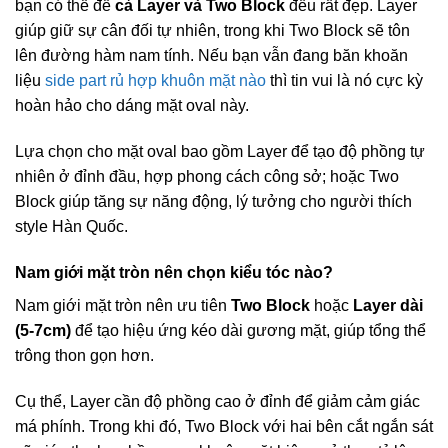
bạn có thể để
cả Layer và Two Block
đều rất đẹp. Layer
giúp giữ sự cân đối tự nhiên, trong khi Two Block sẽ tôn
lên đường hàm nam tính. Nếu bạn vẫn đang băn khoăn
liệu
side part rủ hợp khuôn mặt nào
thì tin vui là nó cực kỳ
hoàn hảo cho dáng mặt oval này.
Lựa chọn cho mặt oval bao gồm Layer để tạo độ phồng tự
nhiên ở đỉnh đầu, hợp phong cách công sở; hoặc Two
Block giúp tăng sự năng động, lý tưởng cho người thích
style Hàn Quốc.
Nam giới mặt tròn nên chọn kiểu tóc nào?
Nam giới mặt tròn nên ưu tiên
Two Block
hoặc
Layer dài
(5-7cm)
để tạo hiệu ứng kéo dài gương mặt, giúp tổng thể
trông thon gọn hơn.
Cụ thể, Layer cần độ phồng cao ở đỉnh để giảm cảm giác
má phính. Trong khi đó, Two Block với hai bên cắt ngắn sát