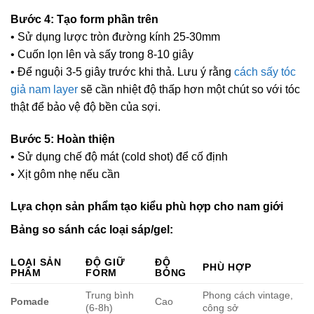
Bước 4: Tạo form phần trên
• Sử dụng lược tròn đường kính 25-30mm
• Cuốn lọn lên và sấy trong 8-10 giây
• Để nguội 3-5 giây trước khi thả. Lưu ý rằng
cách sấy tóc
giả nam layer
sẽ cần nhiệt độ thấp hơn một chút so với tóc
thật để bảo vệ độ bền của sợi.
Bước 5: Hoàn thiện
• Sử dụng chế độ mát (cold shot) để cố định
• Xịt gôm nhẹ nếu cần
Lựa chọn sản phẩm tạo kiểu phù hợp cho nam giới
Bảng so sánh các loại sáp/gel:
LOẠI SẢN
ĐỘ GIỮ
ĐỘ
PHÙ HỢP
PHẨM
FORM
BÓNG
Trung bình
Phong cách vintage,
Pomade
Cao
(6-8h)
công sở