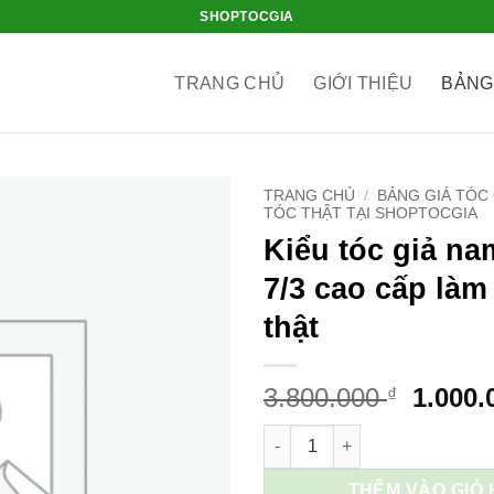
SHOPTOCGIA
TRANG CHỦ
GIỚI THIỆU
BẢNG
TRANG CHỦ
/
BẢNG GIÁ TÓC
TÓC THẬT TẠI SHOPTOCGIA
Kiểu tóc giả na
7/3 cao cấp làm
thật
Giá
3.800.000
1.000
₫
gốc
Kiểu tóc giả nam Layer 7/3 cao
là:
3.800.
THÊM VÀO GIỎ