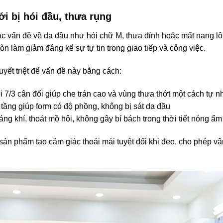
ới bị hói đầu, thưa rụng
ác vấn đề về da đầu như hói chữ M, thưa đỉnh hoặc mất nang l
 làm giảm đáng kể sự tự tin trong giao tiếp và công việc.
yết triệt để vấn đề này bằng cách:
 7/3 cân đối giúp che trán cao và vùng thưa thớt một cách tự n
o tầng giúp form có độ phồng, không bị sát da đầu
oáng khí, thoát mồ hôi, không gây bí bách trong thời tiết nóng ẩm
ản phẩm tạo cảm giác thoải mái tuyệt đối khi đeo, cho phép vậ