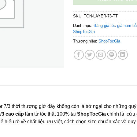
SKU:
TGN-LAYER-73-TT
Danh mục:
Bảng giá tóc giả nam bằn
ShopTocGia
Thương hiệu:
ShopTocGia
er 7/3 thời thượng giờ đây không còn là trở ngại cho những quý
7/3 cao cấp
làm từ tóc thật 100% tại
ShopTocGia
chính là ‘cứu 
để hiểu rõ về chất liệu ưu việt, cách chọn size chuẩn xác và quy