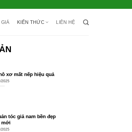
 GIÁ
KIẾN THỨC
LIÊN HỆ
UẢN
khô xơ mất nếp hiệu quả
1/2025
ản tóc giả nam bền đẹp
 mới
1/2025