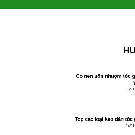
Bỏ
qua
nội
dung
HƯ
Có nên uốn nhuộm tóc g
06/11
Top các loại keo dán tóc 
04/11