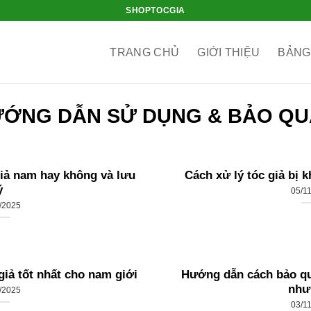
SHOPTOCGIA
TRANG CHỦ
GIỚI THIỆU
BẢNG
ỚNG DẪN SỬ DỤNG & BẢO Q
iả nam hay không và lưu
Cách xử lý tóc giả bị 
ý
05/1
/2025
giả tốt nhất cho nam giới
Hướng dẫn cách bảo qu
như
/2025
03/1