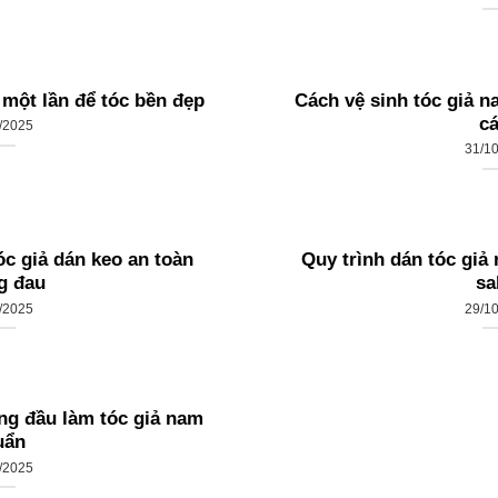
 một lần để tóc bền đẹp
Cách vệ sinh tóc giả n
c
/2025
31/1
c giả dán keo an toàn
Quy trình dán tóc giả
g đau
sa
/2025
29/1
g đầu làm tóc giả nam
uẩn
/2025