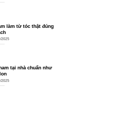
am làm từ tóc thật đúng
ách
0/2025
 nam tại nhà chuẩn như
lon
0/2025