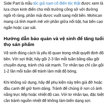
Side Part là mẫu
tóc giả nam cổ điển tóc thật
được xem là
lựa chọn kinh điển cho môi trường công sở với đường
ngôi rõ ràng, phần mái được vuốt sang một bên. Mohican
mang cá tính mạnh mẽ với phần giữa nổi bật, hai bên cạo
ngắn hoặc cạo sát.
Hướng dẫn bảo quản và vệ sinh để tăng tuổi
thọ sản phẩm
Vệ sinh đúng cách là yếu tố quan trọng nhất quyết định độ
bền. Với sợi thật, hãy gội 2-3 lần mỗi tuần bằng dầu gội
chuyên dụng, tránh chà xát mạnh. Tơ nhân tạo chỉ cần gội
1-2 lần mỗi tuần để tránh làm mất độ bóng.
Khi không sử dụng, hãy để phụ kiện này trên giá đỡ hoặc
đầu canh để giữ form dáng. Tránh để chúng ở nơi có ánh
nắng trực tiếp hoặc nhiệt độ cao. Với tơ nhân tạo, đặc biệt
cần tránh nguồn nhiệt để không làm biến dạng sợi.