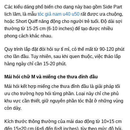
Các kiểu dáng phổ biến cho dạng này bao gồm Side Part
lịch lãm, là mẫu
tóc giả nam u40 u50
rất được ưa chuộng,
hoặc Short Quiff năng động cho người trẻ tuổi. Độ dài sợi
thường từ 15-25 cm (6-10 inches) để tạo được nhiều
phong cách khác nhau.
Quy trình lắp đặt đòi hỏi sự tỉ mỉ, có thể mất từ 90-120 phút
cho lần đầu. Tuy nhiên, sau khi quen thuộc, việc tháo lắp
hàng ngày chỉ cần 15-20 phút.
Mái hói chữ M và miếng che thưa đỉnh đầu
Mái hói kết hợp miếng che thưa đỉnh đầu là giải pháp tối
ưu cho trường hợp hói từng phần. Loại này chỉ che phủ
khu vực cần thiết, giữ nguyên phần tóc thật ở những vùng
còn dày.
Kích thước thông thường của mái dao động từ 10×15 cm
đến 15×20 cm (4×6 đến 6×8 inches), tùy theo mức độ hói.