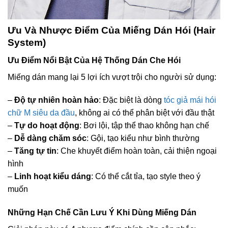
Ưu Và Nhược Điểm Của Miếng Dán Hói (Hair
System)
Ưu Điểm Nổi Bật Của Hệ Thống Dán Che Hói
Miếng dán mang lại 5 lợi ích vượt trội cho người sử dụng:
–
Độ tự nhiên hoàn hảo
: Đặc biệt là dòng
tóc giả mái hói
chữ M siêu da đầu
, không ai có thể phân biệt với đầu thật
–
Tự do hoạt động
: Bơi lội, tập thể thao không hạn chế
–
Dễ dàng chăm sóc
: Gội, tạo kiểu như bình thường
–
Tăng tự tin
: Che khuyết điểm hoàn toàn, cải thiện ngoại
hình
–
Linh hoạt kiểu dáng
: Có thể cắt tỉa, tạo style theo ý
muốn
Những Hạn Chế Cần Lưu Ý Khi Dùng Miếng Dán