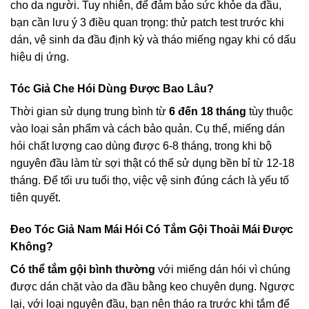
cho da người. Tuy nhiên, để đảm bảo sức khỏe da đầu,
bạn cần lưu ý 3 điều quan trọng: thử patch test trước khi
dán, vệ sinh da đầu định kỳ và tháo miếng ngay khi có dấu
hiệu dị ứng.
Tóc Giả Che Hói Dùng Được Bao Lâu?
Thời gian sử dụng trung bình từ
6 đến 18 tháng
tùy thuộc
vào loại sản phẩm và cách bảo quản. Cụ thể, miếng dán
hói chất lượng cao dùng được 6-8 tháng, trong khi bộ
nguyên đầu làm từ sợi thật có thể sử dụng bền bỉ từ 12-18
tháng. Để tối ưu tuổi thọ, việc vệ sinh đúng cách là yếu tố
tiên quyết.
Đeo Tóc Giả Nam Mái Hói Có Tắm Gội Thoải Mái Được
Không?
Có thể tắm gội bình thường
với miếng dán hói vì chúng
được dán chặt vào da đầu bằng keo chuyên dụng. Ngược
lại, với loại nguyên đầu, bạn nên tháo ra trước khi tắm để