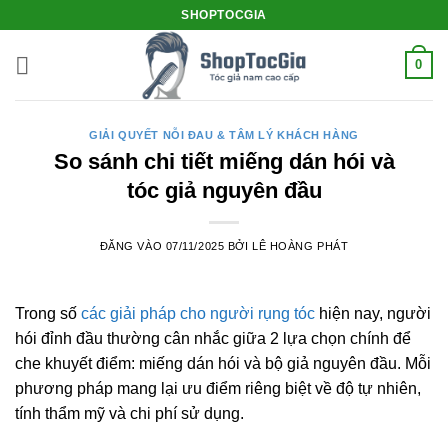
Bỏ
SHOPTOCGIA
qua
nội
0
dung
GIẢI QUYẾT NỖI ĐAU & TÂM LÝ KHÁCH HÀNG
So sánh chi tiết miếng dán hói và
tóc giả nguyên đầu
ĐĂNG VÀO
07/11/2025
BỞI
LÊ HOÀNG PHÁT
Trong số
các giải pháp cho người rụng tóc
hiện nay, người
hói đỉnh đầu thường cân nhắc giữa 2 lựa chọn chính để
che khuyết điểm: miếng dán hói và bộ giả nguyên đầu. Mỗi
phương pháp mang lại ưu điểm riêng biệt về độ tự nhiên,
tính thẩm mỹ và chi phí sử dụng.