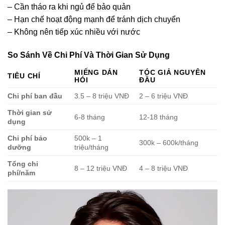
– Cần tháo ra khi ngủ để bảo quản
– Hạn chế hoạt động mạnh để tránh dịch chuyển
– Không nên tiếp xúc nhiều với nước
So Sánh Về Chi Phí Và Thời Gian Sử Dụng
MIẾNG DÁN
TÓC GIẢ NGUYÊN
TIÊU CHÍ
HÓI
ĐẦU
Chi phí ban đầu
3.5 – 8 triệu VNĐ
2 – 6 triệu VNĐ
Thời gian sử
6-8 tháng
12-18 tháng
dụng
Chi phí bảo
500k – 1
300k – 600k/tháng
dưỡng
triệu/tháng
Tổng chi
8 – 12 triệu VNĐ
4 – 8 triệu VNĐ
phí/năm