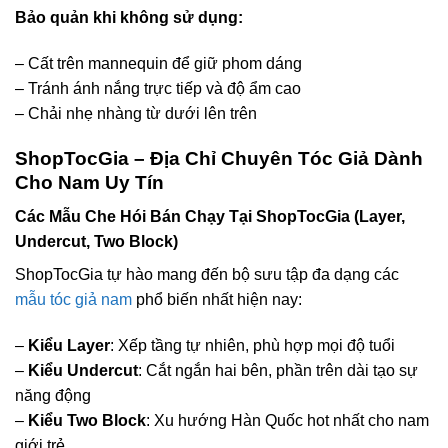
Bảo quản khi không sử dụng:
– Cất trên mannequin để giữ phom dáng
– Tránh ánh nắng trực tiếp và độ ẩm cao
– Chải nhẹ nhàng từ dưới lên trên
ShopTocGia – Địa Chỉ Chuyên Tóc Giả Dành
Cho Nam Uy Tín
Các Mẫu Che Hói Bán Chạy Tại ShopTocGia (Layer,
Undercut, Two Block)
ShopTocGia tự hào mang đến bộ sưu tập đa dạng các
mẫu tóc giả nam
phổ biến nhất hiện nay:
–
Kiểu Layer
: Xếp tầng tự nhiên, phù hợp mọi độ tuổi
–
Kiểu Undercut
: Cắt ngắn hai bên, phần trên dài tạo sự
năng động
–
Kiểu Two Block
: Xu hướng Hàn Quốc hot nhất cho nam
giới trẻ