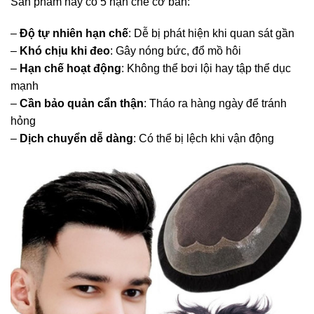
Sản phẩm này có 5 hạn chế cơ bản:
–
Độ tự nhiên hạn chế
: Dễ bị phát hiện khi quan sát gần
–
Khó chịu khi đeo
: Gây nóng bức, đổ mồ hôi
–
Hạn chế hoạt động
: Không thể bơi lội hay tập thể dục
mạnh
–
Cần bảo quản cẩn thận
: Tháo ra hàng ngày để tránh
hỏng
–
Dịch chuyển dễ dàng
: Có thể bị lệch khi vận động